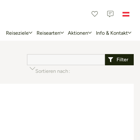
Reiseziele
Reisearten
Aktionen
Info & Kontakt
Filter
Sortieren nach
Beliebtheit (aufsteigend)