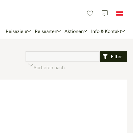
Reiseziele
Reisearten
Aktionen
Info & Kontakt
Filter
Sortieren nach
Beliebtheit (aufsteigend)