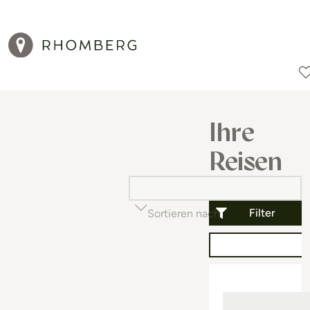
Reiseziele
Reisearten
Aktionen
Ihre
Reisen
Filter
Sortieren nach
Beliebtheit (auf