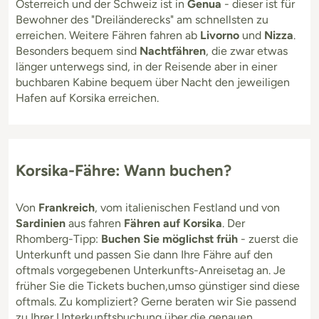
Österreich und der Schweiz ist in
Genua
- dieser ist für
Bewohner des "Dreiländerecks" am schnellsten zu
erreichen. Weitere Fähren fahren ab
Livorno
und
Nizza
.
Besonders bequem sind
Nachtfähren
, die zwar etwas
länger unterwegs sind, in der Reisende aber in einer
buchbaren Kabine bequem über Nacht den jeweiligen
Hafen auf Korsika erreichen.
Korsika-Fähre: Wann buchen?
Von
Frankreich
, vom italienischen Festland und von
Sardinien
aus fahren
Fähren auf Korsika
. Der
Rhomberg-Tipp:
Buchen Sie möglichst früh
- zuerst die
Unterkunft und passen Sie dann Ihre Fähre auf den
oftmals vorgegebenen Unterkunfts-Anreisetag an. Je
früher Sie die Tickets buchen,umso günstiger sind diese
oftmals. Zu kompliziert? Gerne beraten wir Sie passend
zu Ihrer Unterkunftsbuchung über die genauen