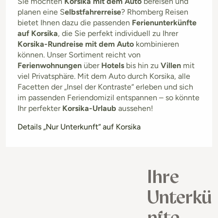
Sie möchten
Korsika mit dem Auto
bereisen und
planen eine S
elbstfahrerreise
? Rhomberg Reisen
bietet Ihnen dazu die passenden
Ferienunterkünfte
auf Korsika
, die Sie perfekt individuell zu Ihrer
Korsika-Rundreise mit dem Auto
kombinieren
können. Unser Sortiment reicht von
Ferienwohnungen
über
Hotels
bis hin zu
Villen
mit
viel Privatsphäre. Mit dem Auto durch Korsika, alle
Facetten der „Insel der Kontraste“ erleben und sich
im passenden Feriendomizil entspannen – so könnte
Ihr perfekter
Korsika-Urlaub
aussehen!
Details „Nur Unterkunft“ auf Korsika
Ihre
Unterkü
nfte