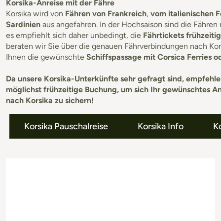
Korsika-Anreise mit der Fähre
Korsika wird von
Fähren von Frankreich
,
vom italienischen 
Sardinien
aus angefahren. In der Hochsaison sind die Fähren 
es empfiehlt sich daher unbedingt, die
Fährtickets frühzeiti
beraten wir Sie über die genauen Fährverbindungen nach Ko
Ihnen die gewünschte
Schiffspassage mit Corsica Ferries 
Da unsere Korsika-Unterkünfte sehr gefragt sind, empfehle
möglichst frühzeitige Buchung, um sich Ihr gewünschtes An
nach Korsika zu sichern!
Korsika Pauschalreise
Korsika Info
Ko