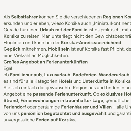
Als
Selbstfahrer
können Sie die verschiedenen
Regionen Ko
erkunden und erleben, wieso Korsika auch „Miniaturkontinent
Gerade für einen
Urlaub mit der Familie
ist es praktisch, mi
Korsika
zu reisen. Man unterliegt nicht den Gewichtsbeschr
Fluglinien und kann bei der
Korsika-Anreise
ausreichend
Gepäck
mitnehmen.
Mobil sein
ist auf Korsika fast Pflicht, d
eine Vielzahl an Möglichkeiten.
Großes Angebot an Ferienunterkünften
Egal
ob
Familienurlaub
,
Luxusurlaub
,
Badeferien
,
Wanderurlaub
es sind für alle Kategorien
Hotels
und
Unterkünfte in Korsik
Sie sich einfach die gewünschte Region aus und finden in u
Angebot eine
passende Ferienunterkunft
. Ob
exklusives Hot
Strand
,
Ferienwohnungen in traumhafter Lage
, gemütliche
Feriendorf
oder geräumige
Ferienhäuser und Villen
– alle U
von uns
persönlich begutachtet und ausgewählt
und garant
unvergessliche
Ferien auf Korsika.