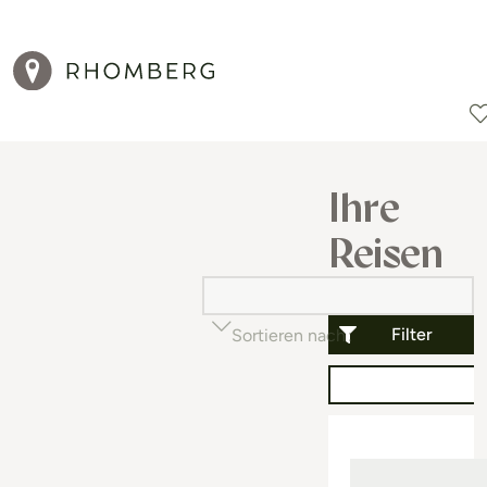
Reiseziele
Reisearten
Aktionen
Ihre
Reisen
Filter
Sortieren nach
Beliebtheit (auf