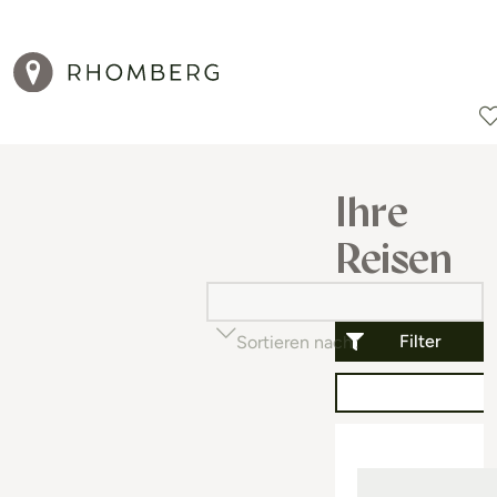
Reiseziele
Reisearten
Aktionen
Ihre
Reisen
Filter
Sortieren nach
Beliebtheit (auf