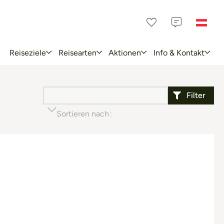
Reiseziele
Reisearten
Aktionen
Info & Kontakt
Filter
Sortieren nach
Beliebtheit (aufsteigend)