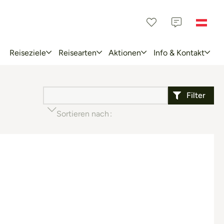
Reiseziele
Reisearten
Aktionen
Info & Kontakt
Filter
Sortieren nach
Beliebtheit (aufsteigend)