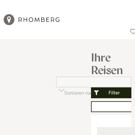
Reiseziele
Reisearten
Aktionen
Ihre
Reisen
Filter
Sortieren nach
Beliebtheit (auf