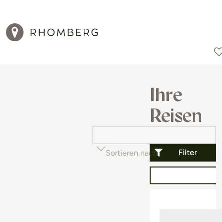
Reiseziele
Reisearten
Aktionen
Ihre
Reisen
Filter
Sortieren nach
Beliebtheit (auf