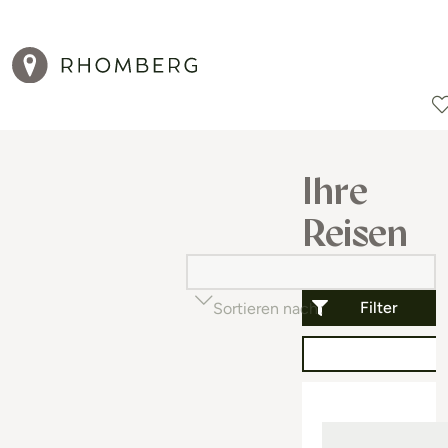
Reiseziele
Reisearten
Aktionen
Ihre
Reisen
Filter
Sortieren nach
Beliebtheit (auf