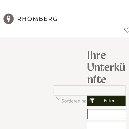
Reiseziele
Reisearten
Aktionen
Ihre
Unterkü
nfte
Filter
Sortieren nach
Beliebtheit (auf