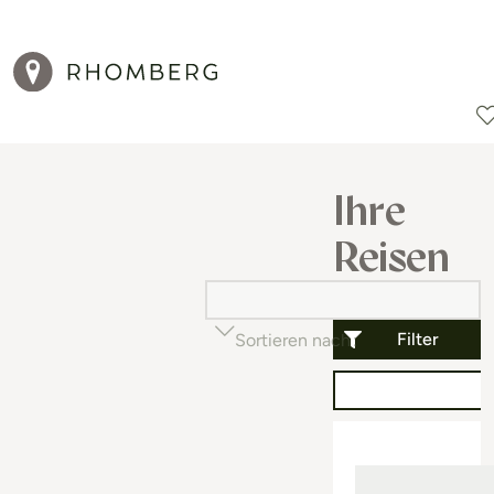
Reiseziele
Reisearten
Aktionen
Ihre
Reisen
Filter
Sortieren nach
Beliebtheit (auf