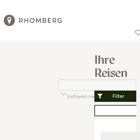
Reiseziele
Reisearten
Aktionen
Ihre
Reisen
Filter
Sortieren nach
Beliebtheit (auf