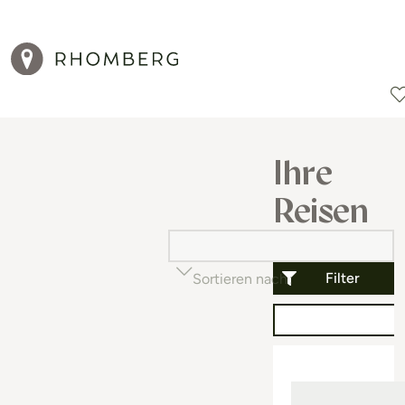
Reiseziele
Reisearten
Aktionen
Ihre
Reisen
Filter
Sortieren nach
Beliebtheit (auf