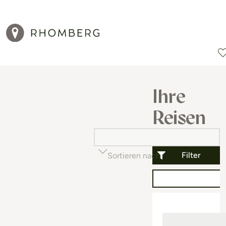
Reiseziele
Reisearten
Aktionen
Ihre
Reisen
Filter
Sortieren nach
Beliebtheit (auf