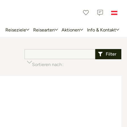
Reiseziele
Reisearten
Aktionen
Info & Kontakt
Filter
Sortieren nach
Beliebtheit (aufsteigend)