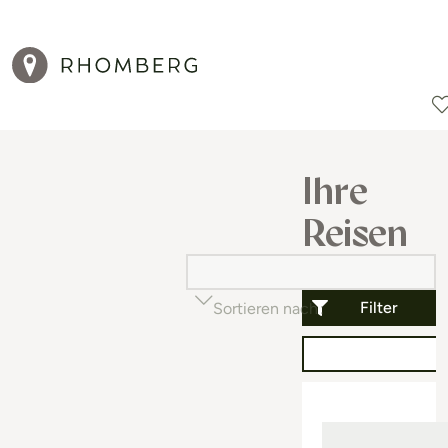
Reiseziele
Reisearten
Aktionen
Ihre
Reisen
Filter
Sortieren nach
Beliebtheit (auf