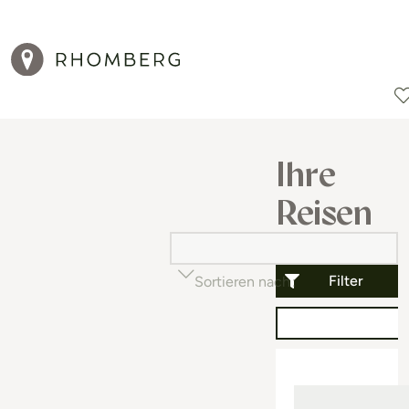
Reiseziele
Reisearten
Aktionen
Ihre
Reisen
Filter
Sortieren nach
Beliebtheit (auf