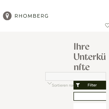
Reiseziele
Reisearten
Aktionen
Ihre
Unterkü
nfte
Filter
Sortieren nach
Beliebtheit (auf