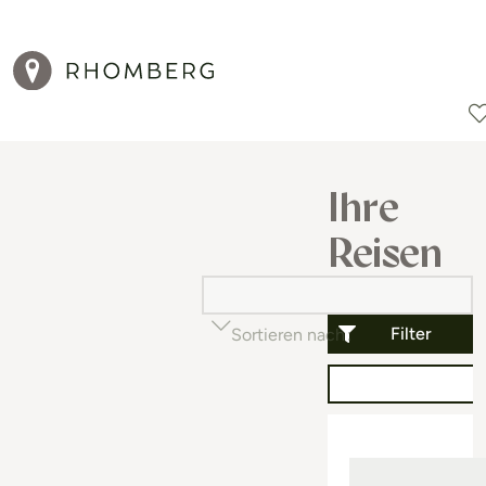
Reiseziele
Reisearten
Aktionen
Ihre
Reisen
Filter
Sortieren nach
Beliebtheit (auf