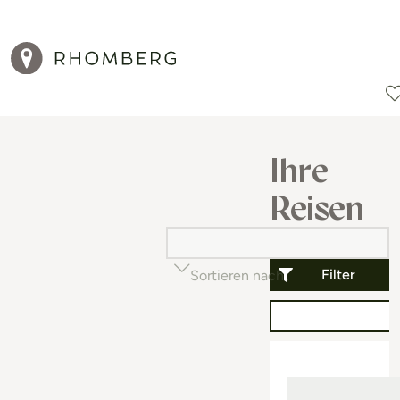
Reiseziele
Reisearten
Aktionen
Ihre
Reisen
Filter
Sortieren nach
Beliebtheit (auf