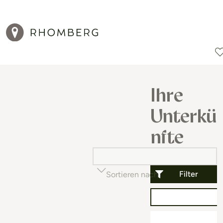
Reiseziele
Reisearten
Aktionen
Ihre
Unterkü
nfte
Filter
Sortieren nach
Beliebtheit (auf