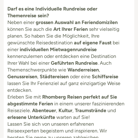
Darf es eine Individuelle Rundreise oder
Themenreise sein?
Neben einer
grossen Auswahl an Feriendomizilen
können Sie auch die
Art Ihrer Ferien
sehr vielseitig
planen. So haben Sie die Möglichkeit, Ihre
gewünschte Reisedestination
auf eigene Faust
bei
einer
individuellen Mietwagenrundreise
kennenzulernen oder entdecken eine Destination
Ihrer Wahl bei einer
Geführten Rundreise
. Auch
Themenschwerpunkte wie
Wanderreisen
,
Genussreisen
,
Städtereisen
oder eine
Schiffsreise
lassen Sie Ihr Ferienziel auf ganz einzigartige Weise
entdecken.
Erleben Sie mit
Rhomberg Reisen perfekt auf Sie
abgestimmte Ferien
in einem unserer faszinierenden
Reiseziele.
Abenteuer
,
Kultur
,
Traumstrände
und
erlesene Unterkünfte
warten auf Sie!
Lassen Sie sich von unseren erfahrenen
Reiseexperten begeistern und inspirieren. Wir
beraten Sie gerne zu unseren zahlreichen