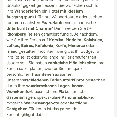
Unabhängigkeit geniessen? Sie wünschen sich für
Ihre
Wanderferien
ein
Hotel mit idealem
Ausgangspunkt
für Ihre Wandertouren oder suchen
für Ihren nächsten
Paarurlaub
eine romantische
Unterkunft mit Charme
? Dann werden Sie bei
Rhomberg Reisen
garantiert fündig. Je nachdem,
wie Sie Ihre Ferien auf
Korsika
,
Madeira
,
Kalabrien
,
Lefkas, Epirus, Kefalonia
,
Korfu
,
Menorca
oder
Island
gestalten möchten, wie gross Ihr Budget für
Ihre Reise ist oder wie lange Ihr Ferienaufenthalt
dauern soll, Sie haben
zahlreiche Möglichkeiten
,Ihre
Ferien so zu planen, wie für Sie Ihre ganz
persönlichen Traumferien aussehen.
Unsere
verschiedenen Ferienunterkünfte
bestechen
durch ihre
wunderschönen Lagen
,
hohen
Wohnkomfort
, ausreichend
Platz
, herrliche
Gartenanlagen
, spektakuläre
Panoramablicke
,
moderne
Wellnessangebote
oder
herzliche
Gastgeber
. Für jeden ist das passende
Ferienhighlight dabei!