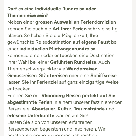
Darf es eine Individuelle Rundreise oder
Themenreise sein?
Neben einer
grossen Auswahl an Feriendomizilen
können Sie auch die
Art Ihrer Ferien
sehr vielseitig
planen. So haben Sie die Möglichkeit, Ihre
gewünschte Reisedestination
auf eigene Faust
bei
einer
individuellen Mietwagenrundreise
kennenzulernen oder entdecken eine Destination
Ihrer Wahl bei einer
Geführten Rundreise
. Auch
Themenschwerpunkte wie
Wanderreisen
,
Genussreisen
,
Städtereisen
oder eine
Schiffsreise
lassen Sie Ihr Ferienziel auf ganz einzigartige Weise
entdecken.
Erleben Sie mit
Rhomberg Reisen perfekt auf Sie
abgestimmte Ferien
in einem unserer faszinierenden
Reiseziele.
Abenteuer
,
Kultur
,
Traumstrände
und
erlesene Unterkünfte
warten auf Sie!
Lassen Sie sich von unseren erfahrenen
Reiseexperten begeistern und inspirieren. Wir
beraten Sie gerne zu unseren zahlreichen