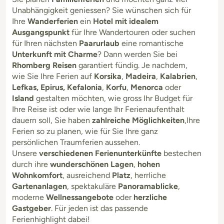
Unabhängigkeit geniessen? Sie wünschen sich für
Ihre
Wanderferien
ein
Hotel mit idealem
Ausgangspunkt
für Ihre Wandertouren oder suchen
für Ihren nächsten
Paarurlaub
eine romantische
Unterkunft mit Charme
? Dann werden Sie bei
Rhomberg Reisen
garantiert fündig. Je nachdem,
wie Sie Ihre Ferien auf
Korsika
,
Madeira
,
Kalabrien
,
Lefkas, Epirus, Kefalonia
,
Korfu
,
Menorca
oder
Island
gestalten möchten, wie gross Ihr Budget für
Ihre Reise ist oder wie lange Ihr Ferienaufenthalt
dauern soll, Sie haben
zahlreiche Möglichkeiten
,Ihre
Ferien so zu planen, wie für Sie Ihre ganz
persönlichen Traumferien aussehen.
Unsere
verschiedenen Ferienunterkünfte
bestechen
durch ihre
wunderschönen Lagen
,
hohen
Wohnkomfort
, ausreichend
Platz
, herrliche
Gartenanlagen
, spektakuläre
Panoramablicke
,
moderne
Wellnessangebote
oder
herzliche
Gastgeber
. Für jeden ist das passende
Ferienhighlight dabei!