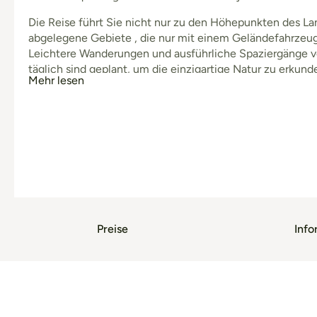
Die Reise führt Sie nicht nur zu den Höhepunkten des La
abgelegene Gebiete , die nur mit einem Geländefahrzeug
Leichtere Wanderungen und ausführliche Spaziergänge 
täglich sind geplant, um die einzigartige Natur zu erkund
Mehr lesen
Nordens rund um den Myvatn-See, die karge Hochlandstrec
Hal
Preise
Info