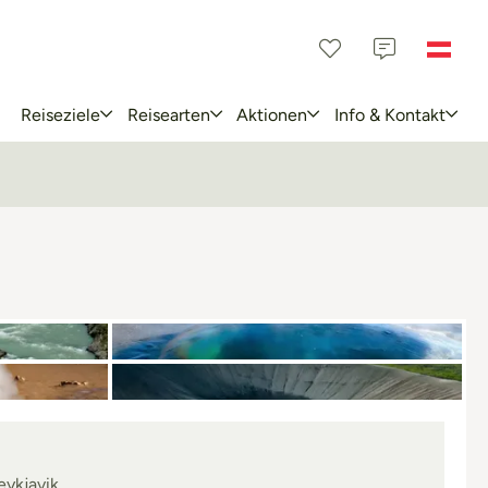
Reiseziele
Reisearten
Aktionen
Info & Kontakt
eykjavik