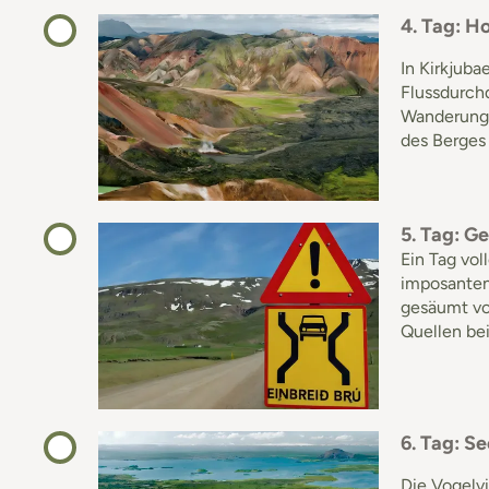
4. Tag: 
In Kirkjuba
Flussdurchq
Wanderung 
des Berges 
5. Tag: Ge
Ein Tag vo
imposanten 
gesäumt vo
Quellen bei
6. Tag: S
Die Vogelvi