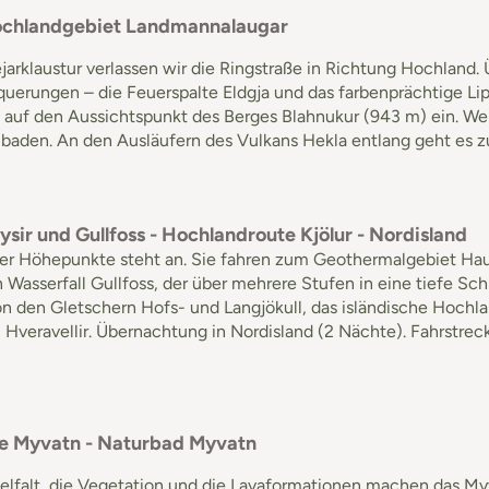
Hochlandgebiet Landmannalaugar
ejarklaustur verlassen wir die Ringstraße in Rich­tung Hochland.
uerungen – die Feuerspalte Eldgja und das farbenprächtige Lip
auf den Aussichtspunkt des Berges Blahnukur (943 m) ein. Wer
baden. An den Ausläufern des Vulkans Hekla entlang geht es z
ysir und Gullfoss - Hochlandroute Kjölur - Nordisland
ller Höhepunkte steht an. Sie fahren zum Geothermalgebiet H
Wasserfall Gullfoss, der über mehrere Stufen in eine tiefe Schl
n den Gletschern Hofs- und Langjökull, das isländische Hochla
 Hveravellir. Übernachtung in Nordisland (2 Nächte). Fahrstrec
ee Myvatn - Naturbad Myvatn
elfalt, die Vegetation und die Lavaformationen machen das My