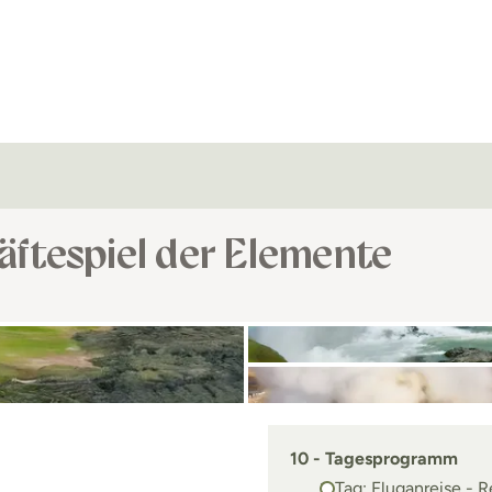
äftespiel der Elemente
10 - Tagesprogramm
1. Tag: Fluganreise - R