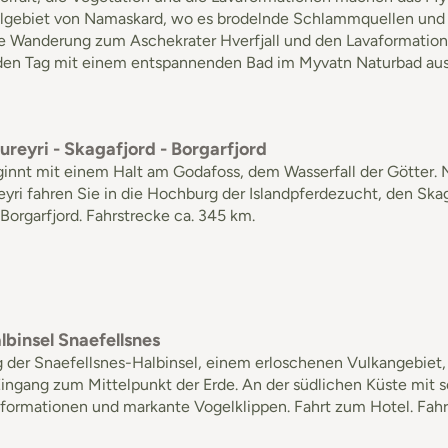
gebiet von Namaskard, wo es brodelnde Schlammquellen und da
ne Wanderung zum Aschekrater Hverfjall und den Lavaformatione
den Tag mit einem entspannenden Bad im Myvatn Naturbad auskli
ureyri - Skagafjord - Borgarfjord
ginnt mit einem Halt am Godafoss, dem Wasserfall der Götter.
yri fahren Sie in die Hochburg der Islandpferdezucht, den Ska
Borgarfjord. Fahrstrecke ca. 345 km.
lbinsel Snaefellsnes
der Snaefellsnes-Halbinsel, einem erloschenen Vulkangebiet, d
ingang zum Mittelpunkt der Erde. An der südlichen Küste mit s
sformationen und markante Vogelklippen. Fahrt zum Hotel. Fahr