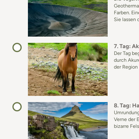
Geothermal
Farben. Ei
Sie lassen 
7. Tag: Ak
Der Tag be
durch Akure
der Region 
8. Tag: Ha
Umrundung 
Verne der E
bizarre Fel