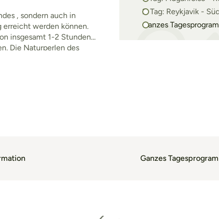
2. Tag: Reykjavik ­- S
ndes , sondern auch in
Ganzes Tagesprogram
 erreicht werden können.
von insgesamt 1-2 Stunden
en. Die Naturperlen des
ke Kjölur , die liebliche
rmation
Ganzes Tagesprogra