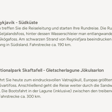
ykjavik ­- Südküste
reffen Sie die Reiseleitung und starten Ihre Rundreise. Die R
 Seljalandsfoss, hinter dessen Wasserschleier man entlangwan
 Skógafoss. Am schwarzen Strand von Reynisfjara beeindrucken
g in Südisland. Fahrstrecke ca. 190 km.
tionalpark Skaftafell - Gletscherlagune Jökulsarlon
rt Sie heute zum eindrucksvollen Vatnajökull, Europas größte
Svartifoss. Anschließend geht die Reise weiter durch die Sand
. Die Bootsfahrt in der Lagune (inklusive) zwischen den treib
Fahrstrecke ca. 300 km.